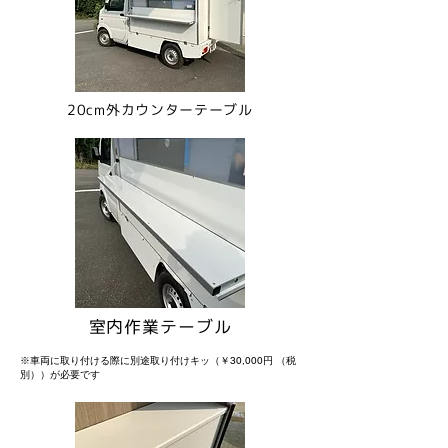
20cm外カウンターテーブル
室内作業テーブル
※車両に取り付ける際に別途取り付けキッ（￥30,000円 （税
別））が
​必要です