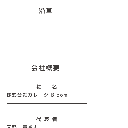
​沿革
会社概要
社 名
株式会社ガレージ Bloom
代 表 者
​元野 貴誉志