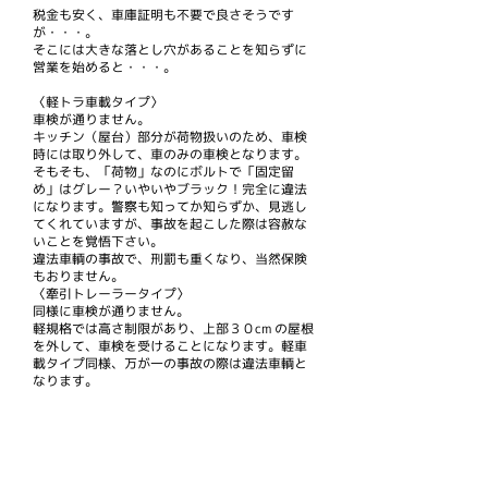
税金も安く、車庫証明も不要で良さそうです
が・・・。
そこには大きな落とし穴があることを知らずに
営業を始めると・・・。
〈軽トラ車載タイプ〉
車検が通りません。
キッチン（屋台）部分が荷物扱いのため、車検
時には取り外して、車のみの車検となります。
そもそも、「荷物」なのにボルトで「固定留
め」はグレー？いやいやブラック！完全に違法
になります。警察も知ってか知らずか、見逃し
てくれていますが、事故を起こした際は容赦な
いことを覚悟下さい。
違法車輌の事故で、刑罰も重くなり、当然保険
もおりません。
〈牽引トレーラータイプ〉
同様に車検が通りません。
軽規格では高さ制限があり、上部３０cm の屋根
を外して、車検を受けることになります。軽車
載タイプ同様、万が一の事故の際は違法車輌と
なります。